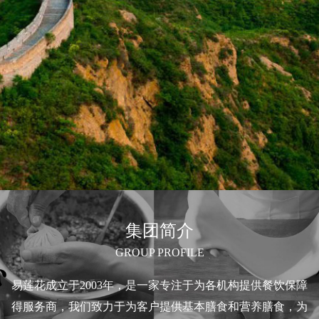
集团简介
GROUP PROFILE
易莲花成立于2003年，是一家专注于为各机构提供餐饮保障
得服务商，我们致力于为客户提供基本膳食和营养膳食，为