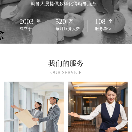
就餐人员提供多样化得就餐服务…
2003
520
108
年
万
个
成立于
每月服务人数
服务单位
我们的服务
OUR SERVICE